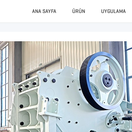
ANA SAYFA
ÜRÜN
UYGULAMA
Kompaktör Ve Granülatör
Komple Te
Hidrolik Balya Presi
Kapalı Par
RDF Pelet Makinesi
Mobil Parça
Üniversal Granülatör
Mobil Konka
Kauçuk Öğütücü
Kauçuk Öğü
Biyokütle Pelet Makinesi
Lastik Pirol
Taşınabilir 