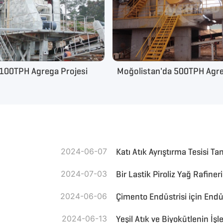
 100TPH Agrega Projesi
Moğolistan'da 500TPH Agre
2024-06-07
Katı Atık Ayrıştırma Tesisi Ta
2024-07-03
Bir Lastik Piroliz Yağ Rafine
2024-06-06
Çimento Endüstrisi için Endüs
2024-06-13
Yeşil Atık ve Biyokütlenin İşl