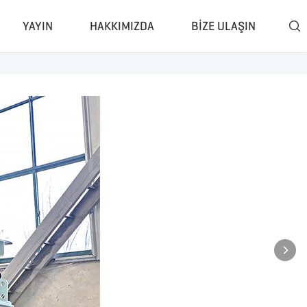
YAYIN
HAKKIMIZDA
BIZE ULAŞIN

sis
Sınıflandırıcı & Ayırıcı
çalama Sistemi
Havali Ayirici
layıcı Tesisi
Girdap Akımı Ayırıcı
sör Tesisi
Manyetik Ayırıcı
tme Ünitesi
Lastik Rasperi
iz Sistemi
Lastik Tel Ayırma Makinesi
Piroliz Tesisi
Daha»
