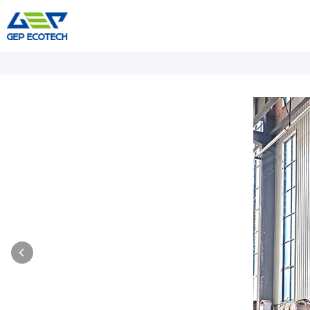
Parçalayıcı Makine
Kırıcı Makine
Çift Şaftlı Parçalayıcı
Çeneli Kırıcı
Tek Şaftlı Parçalayıcı
Darbeli Kırıcı
Dört Şaftlı Parçalayıcı
Konik Kırıcı
Ön Parçalayıcı
VSI Kırıcı
Çekiçli Değirmen Öğütücü
Daha»
