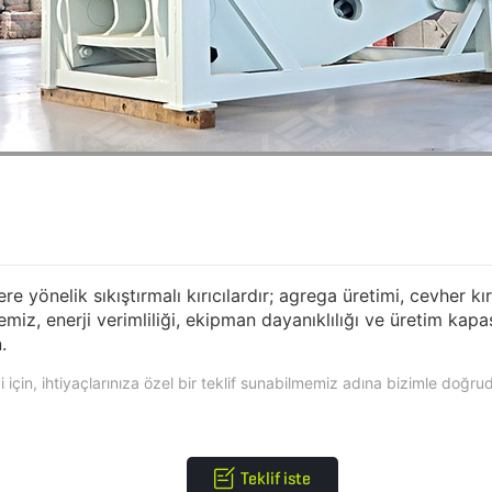
e yönelik sıkıştırmalı kırıcılardır; agrega üretimi, cevher k
azemiz, enerji verimliliği, ekipman dayanıklılığı ve üretim k
.
 için, ihtiyaçlarınıza özel bir teklif sunabilmemiz adına bizimle doğru
Teklif iste