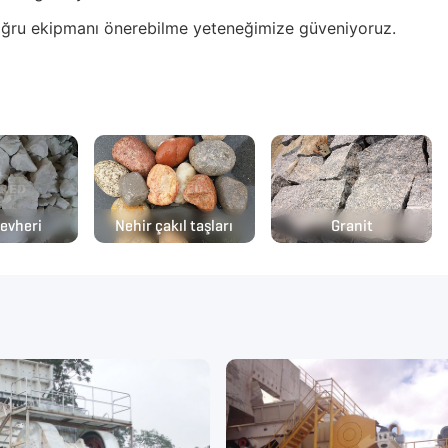
 doğru ekipmanı önerebilme yeteneğimize güveniyoruz.
cevheri
Nehir çakıl taşları
Granit