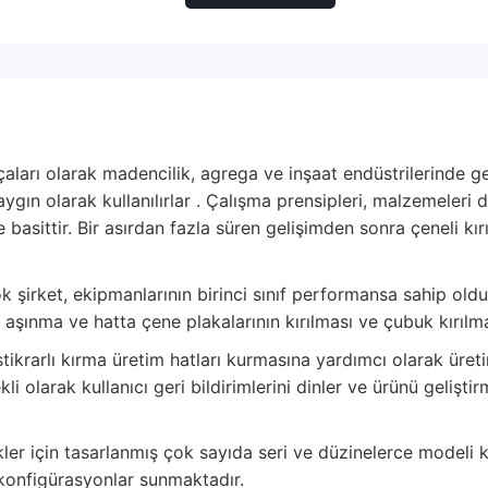
rçaları olarak madencilik, agrega ve inşaat endüstrilerinde g
yaygın olarak kullanılırlar . Çalışma prensipleri, malzemeler
sittir. Bir asırdan fazla süren gelişimden sonra çeneli kırıc
k şirket, ekipmanlarının birinci sınıf performansa sahip ol
 aşınma ve hatta çene plakalarının kırılması ve çubuk kırılma
stikrarlı kırma üretim hatları kurmasına yardımcı olarak üret
kli olarak kullanıcı geri bildirimlerini dinler ve ürünü geli
kler için tasarlanmış çok sayıda seri ve düzinelerce modeli
 konfigürasyonlar sunmaktadır.