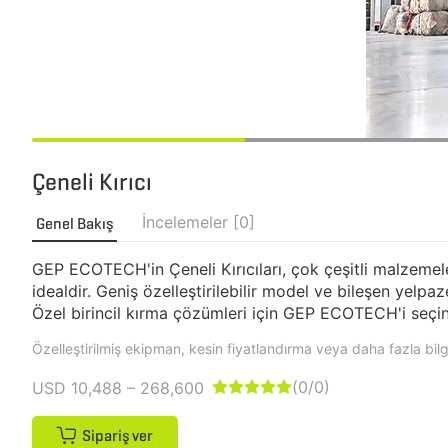
Çeneli Kırıcı
İncelemeler [0]
Genel Bakış
GEP ECOTECH'in Çeneli Kırıcıları, çok çeşitli malzemeler
idealdir. Geniş özelleştirilebilir model ve bileşen yelp
Özel birincil kırma çözümleri için GEP ECOTECH'i seçin
Özelleştirilmiş ekipman, kesin fiyatlandırma veya daha fazla bilgi
(0/0)
USD 10,488 – 268,600





Sipariş ver